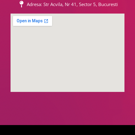
Adresa: Str Acvila, Nr 41, Sector 5, Bucuresti