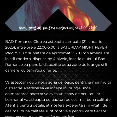
BAD Romance Club va asteapta sambata (21 Ianuarie
2023), intre orele 22.00-5.00 la SATURDAY NIGHT FEVER
PARTY. Cu o suprafata de aproximativ 500 mp amenajata
in stil modern, dispusa pe 4 nivele, locatia clubului Bad
Romance va pune la dispozitie doua zone de lounge si 5
camere cu tematici diferite.
Va asteptam cu o noua zona de joaca, pentru si mai multa
distractie. Petrecerea va incepe in lounge unde
animatoarea noastra va avea un show de neuitat, iar
barmanul va asteapta cu bauturi de cea mai buna calitate.
Atentia pentru detalii, atmosfera excelenta si invitatii de
cea mai buna calitate sunt motivele pentru care fiecare
seara petrecuta la noi sa fie de neuitat.