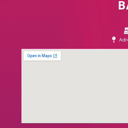
B
Adre