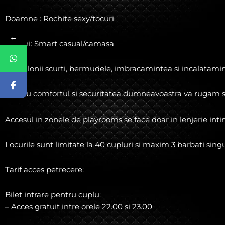
Doamne : Rochite sexy/tocuri
←
Domni: Smart casual/camasa
Pantalonii scurti, bermudele, imbracamintea si incalataminte
Pentru comfortul si securitatea dumneavoastra va rugam sa v
Accesul in zonele de playrooms se face doar in lenjerie inti
Locurile sunt limitate la 40 cupluri si maxim 3 barbati singu
Tarif acces petrecere:
Bilet intrare pentru cuplu:
– Acces gratuit intre orele 22.00 si 23.00