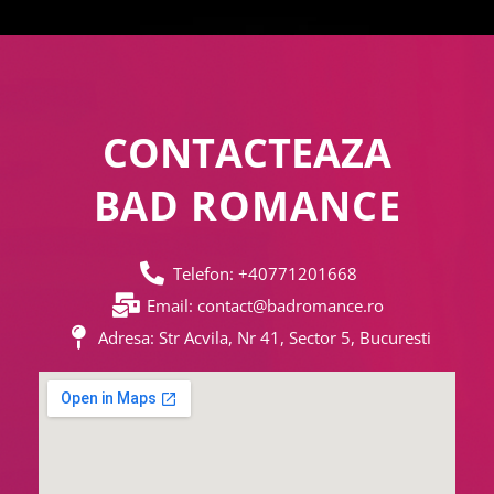
CONTACTEAZA
BAD ROMANCE
Telefon: +40771201668
Email: contact@badromance.ro
Adresa: Str Acvila, Nr 41, Sector 5, Bucuresti