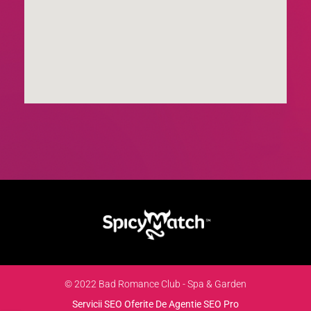
© 2022 Bad Romance Club - Spa & Garden
Servicii SEO Oferite De Agentie SEO Pro