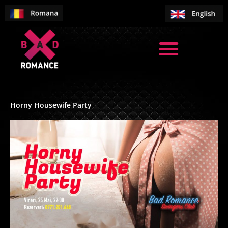
Skip
to
content
Horny Housewife Party