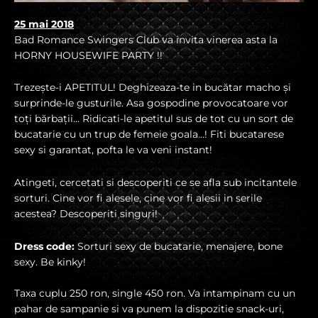
25 mai 2018
Bad Romance Swingers Club va invita vinerea asta la
HORNY HOUSEWIFE PARTY !!
Trezește-i APETITUL! Deghizeaza-te in bucătar macho și
surprinde-le gusturile. Asa gospodine provocatoare vor
toți bărbații… Ridicati-le apetitul sus de tot cu un sort de
bucatarie cu un trup de femeie goala…! Fiti bucatarese
sexy si garantat, pofta le va veni instant!
Atingeti, cercetati si descoperiti ce se afla sub incitantele
sorturi. Cine vor fi alesele, cine vor fi alesii in serile
acestea? Descoperiti singuri!
Dress code:
Sorturi sexy de bucatarie, menajere, bone
sexy. Be kinky!
Taxa cuplu 250 ron, single 450 ron. Va intampinam cu un
pahar de sampanie si va punem la dispozitie snack-uri,