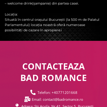
– welcome drink(șampanie) din partea casei.
Locația:
Situată în centrul orașului București (la 500 m de Palatul
Parlamentului) locația noastră oferă numeroase
posibilități de cazare în apropiere.i
CONTACTEAZA
BAD ROMANCE
Telefon: +40771201668
Email: contact@badromance.ro
Adresa: Str Acvila, Nr 41, Sector 5, Bucuresti