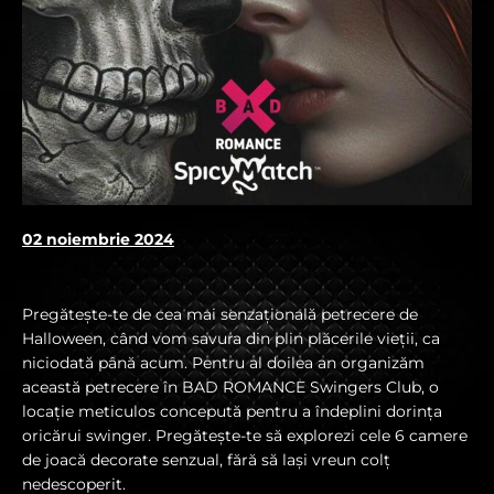
02 noiembrie 2024
Pregătește-te de cea mai senzațională petrecere de
Halloween, când vom savura din plin plăcerile vieții, ca
niciodată până acum. Pentru al doilea an organizăm
această petrecere în BAD ROMANCE Swingers Club, o
locație meticulos concepută pentru a îndeplini dorința
oricărui swinger. Pregătește-te să explorezi cele 6 camere
de joacă decorate senzual, fără să lași vreun colț
nedescoperit.