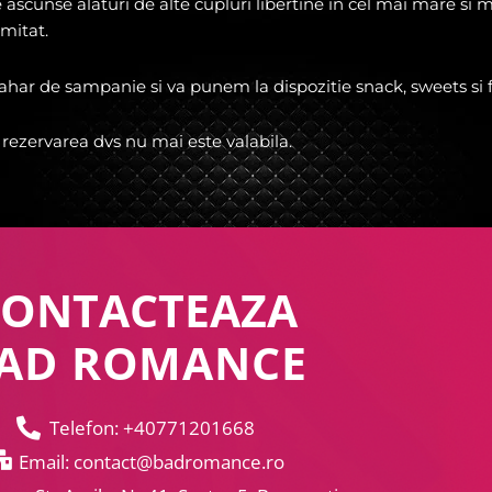
ale ascunse alaturi de alte cupluri libertine in cel mai mare si
imitat.
har de sampanie si va punem la dispozitie snack, sweets si f
 rezervarea dvs nu mai este valabila.
CONTACTEAZA
AD ROMANCE
Telefon: +40771201668
Email: contact@badromance.ro