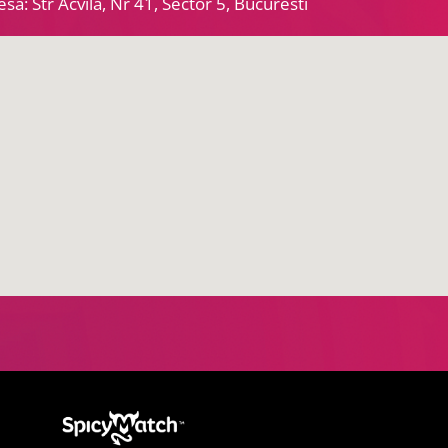
sa: Str Acvila, Nr 41, Sector 5, Bucuresti