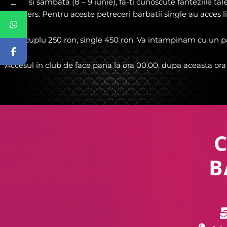
Vineri si sambata (8 – 9 iunie), fa-ti cunoscute fanteziile t
←
swingers. Pentru aceste petreceri barbatii single au acces l
Taxa cuplu 250 ron, single 450 ron. Va intampinam cu un pa
Accesul in club de face pana la ora 00.00, dupa aceasta ora
B