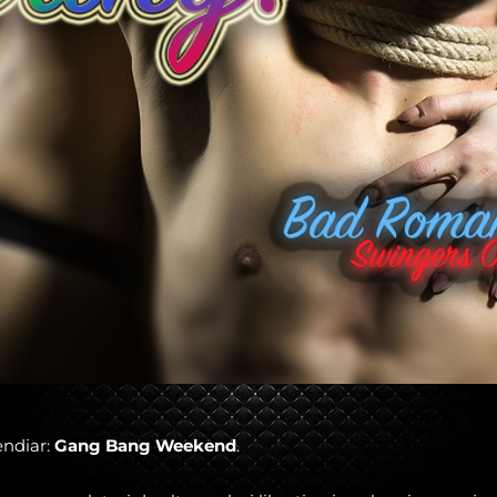
ndiar:
Gang Bang Weekend
.